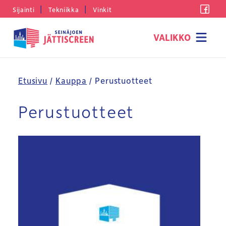
Siirry
|
|
Fac
Sijainti
Tekniikka
Vinkit
sisältöön
Seinäjoen
Jättiscreen
Etusivu
/
Kauppa
/ Perustuotteet
Perustuotteet