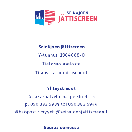
Seinäjoen
Jättiscreen
Seinäjoen Jättiscreen
Y-tunnus: 1964688-0
Tietosuojaseloste
Tilaus- ja toimitusehdot
Yhteystiedot
Asiakaspalvelu ma-pe klo 9–15
p.
050 383 5934
tai
050 383 5944
sähköposti:
myynti@seinajoenjattiscreen.fi
Seuraa somessa