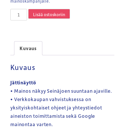
mainoskampanjalle.
Jättiscreen
Lisää ostoskoriin
Google
Premium
määrä
Kuvaus
Kuvaus
Jättinäyttö
• Mainos näkyy Seinäjoen suuntaan ajaville.
• Verkkokaupan vahvistuksessa on
yksityiskohtaiset ohjeet ja yhteystiedot
aineiston toimittamista sekä Google
mainontaa varten.