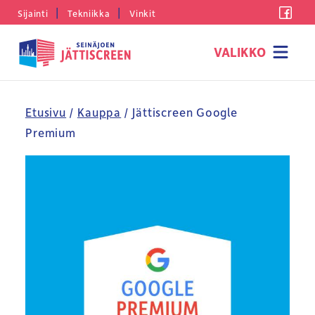
Siirry
|
|
Fac
Sijainti
Tekniikka
Vinkit
sisältöön
Seinäjoen
Jättiscreen
Etusivu
/
Kauppa
/ Jättiscreen Google
Premium